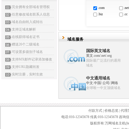
.nx.cn
.xj.
完全拥有全部域名管理权
.hn.cn
.gd
.com
.net
.xz.cn
.mo
.biz
.cc
任意修改域名联系人信息
域名自由转入或转出
支持泛域名解析
在线获得域名证书
域名服务
赠送20个二级域名
国际英文域名
可设置多级别子域名
英文.com/.net/.org
支持MX邮件记录添加修改
国际最广泛流行的通用
域名
支持URL隐藏转发
实时注册，实时生效
中文通用域名
中文.中国/.公司/.网络
全球唯一中文顶级域名
付款方式
|
价格总览
|
代理
电话:010-12345678 传真:010-12345678 咨询
版权所有:万网域名主机(http://bai