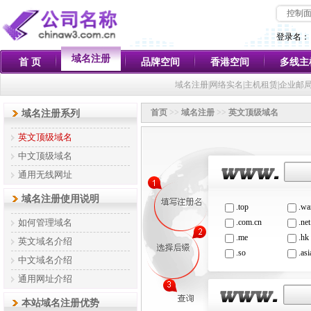
控制
登录名：
域名注册
首 页
品牌空间
香港空间
多线主
域名注册|网络实名|主机租赁|企业邮
首页
>>
域名注册
>>
英文顶级域名
域名注册系列
英文顶级域名
中文顶级域名
通用无线网址
域名注册使用说明
.top
.wa
如何管理域名
.com.cn
.net
.me
.hk
英文域名介绍
.so
.asi
中文域名介绍
.ren
.he
通用网址介绍
.cq.cn
.ac.
.js.cn
.zj.
本站域名注册优势