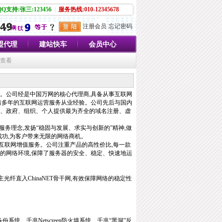
QQ支持:张三:123456
|
服务热线:010-12345678
注册会员
忘记密码
盟代理
建站快车
会员中心
员查看
。公司经是中国万网的核心代理商,具备从事互联网
着多年的互联网运营服务从业经验。公司先后与国内
业、政府、组织、个人提供最为齐全的域名注册、虚
服务理念,发扬“稳固与发展、求实与创新的”精神,做
成功,为客户带来无限的网络商机。
联网增值服务。公司注重产品的高性价比,每一款
好的网络环境,保障了服务器的安全、稳定、快速地运
主光纤直入
ChinaNET
骨干网,有效保障网络的稳定性
备份系统、千兆
Netscreen
防火墙系统、千兆“黑洞”反