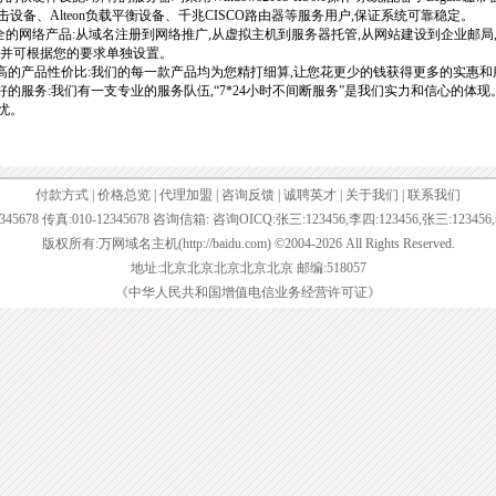
击设备、
Alteon
负载平衡设备、千兆
CISCO
路由器等服务用户,保证系统可靠稳定。
全的网络产品:从域名注册到网络推广,从虚拟主机到服务器托管,从网站建设到企业邮局
,并可根据您的要求单独设置。
高的产品性价比:我们的每一款产品均为您精打细算,让您花更少的钱获得更多的实惠和
好的服务:我们有一支专业的服务队伍,
“
7*24
小时不间断服务”是我们实力和信心的体现
忧。
付款方式
|
价格总览
|
代理加盟
|
咨询反馈
|
诚聘英才
|
关于我们
|
联系我们
345678 传真:010-12345678 咨询信箱: 咨询OICQ:张三:123456,李四:123456,张三:123456
版权所有:万网域名主机(http://baidu.com) ©2004-2026 All Rights Reserved.
地址:北京北京北京北京北京 邮编:518057
《中华人民共和国增值电信业务经营许可证》