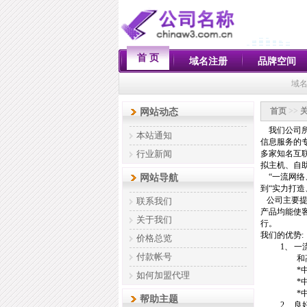
首 页
域名注册
品牌空间
域名
首页
>>
网站动态
我们
公司
本站通知
信息服务的
行业新闻
多家知名互
拟主机、自
“一流网络
网站导航
到“实力打造
公司主要提
联系我们
产品均能使
关于我们
行。
我们的优势
:
价格总览
1、
一
付款帐号
和
*
如何加盟代理
*
*
帮助主题
2、
良