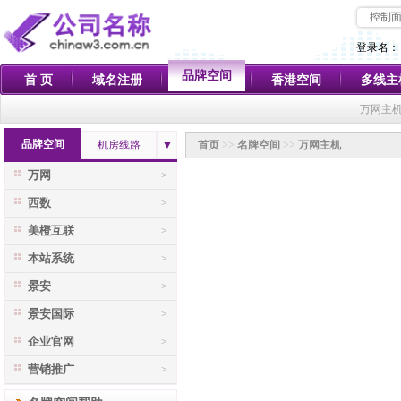
控制
登录名：
品牌空间
首 页
域名注册
香港空间
多线主
万网主机
品牌空间
机房线路
▼
首页
>>
名牌空间
>>
万网主机
万网
>
西数
>
美橙互联
>
本站系统
>
景安
>
景安国际
>
企业官网
>
营销推广
>