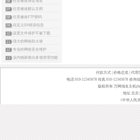
任意修改绑定域名
任意修改默认文档
任意修改FTP密码
自定义IIS错误信息
设置文件保护不被下载
强大的网络防火墙
专业的网络安全维护
业内独家推出多项管理功能
付款方式
|
价格总览
|
代理
电话:010-12345678 传真:010-12345678 咨询
版权所有:万网域名主机(http://bai
地址:北京
《中华人民