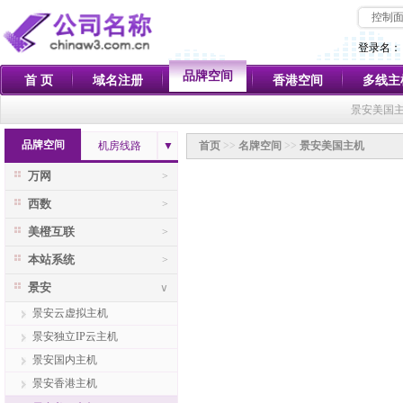
控制
登录名：
品牌空间
首 页
域名注册
香港空间
多线主
景安美国主
品牌空间
机房线路
▼
首页
>>
名牌空间
>>
景安美国主机
万网
>
西数
>
美橙互联
>
本站系统
>
景安
∨
景安云虚拟主机
景安独立IP云主机
景安国内主机
景安香港主机