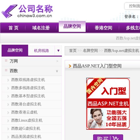
控制
登录名：
品牌空间
首 页
域名注册
香港空间
多线主
西数Asp.n
品牌空间
机房线路
▼
首页
>>
名牌空间
>>
西数Asp.net虚拟主机
万网
>
西品ASP.NET入门型空间
西数
∨
西数双线路虚拟主机
西数多线路虚拟主机
西数基本型虚拟主机
西数港台虚拟主机
西数香港云虚机
西数Linux虚拟主机
西数超G虚拟主机
西品美国虚拟主机