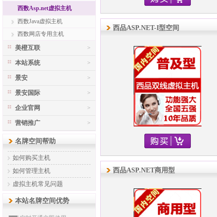
西数Asp.net虚拟主机
西数Java虚拟主机
西品ASP.NET-I型空间
西数网店专用主机
美橙互联
>
本站系统
>
景安
>
景安国际
>
企业官网
>
营销推广
>
名牌空间帮助
如何购买主机
西品ASP.NET商用型
如何管理主机
虚拟主机常见问题
本站名牌空间优势