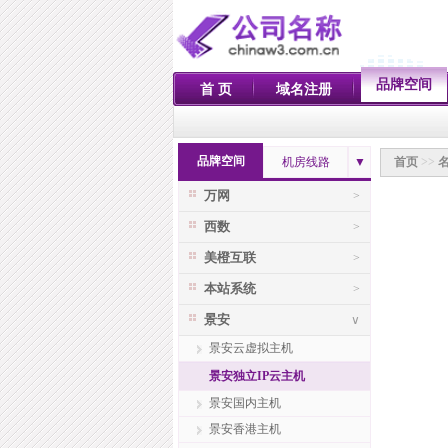
品牌空间
首 页
域名注册
品牌空间
机房线路
▼
首页
>>
万网
>
西数
>
美橙互联
>
本站系统
>
景安
∨
景安云虚拟主机
景安独立IP云主机
景安国内主机
景安香港主机