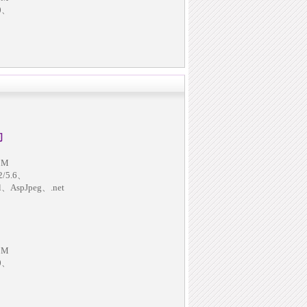
.0、
间
0M
/5.6、
il、AspJpeg、.net
0M
.0、