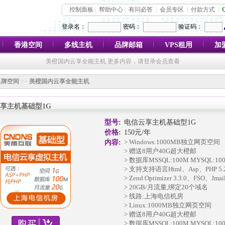
控制面板
|
帮助中心
|
有问必答
|
会员专区
|
付款方式
|
登录名：
密码：
验证码：
香港空间
多线主机
品牌邮箱
VPS租用
加
美橙国内云享全能主机 更多内容，请登录会员查看
名牌空间
>>
美橙国内云享全能主机
享主机基础型1G
型号:
电信云享主机基础型1G
价格:
150元/年
> Windows:1000MB独立网页空间
内容:
> 赠送8用户40G超大橙邮
> 数据库MSSQL:100M MYSQL:10
> 支持支持语言Html、Asp、PHP 5.2
> Zend Optimizer 3.3.0、FSO、Jma
> 20GB/月流量,绑定20个域名
> 线路:上海电信机房
> Linux:1000MB独立网页空间
> 赠送8用户40G超大橙邮
> 数据库MSSQL:100M MYSQL:10