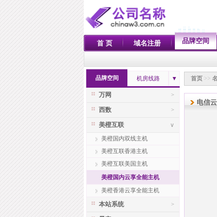
品牌空间
首 页
域名注册
品牌空间
机房线路
▼
首页
>>
万网
>
电信云
西数
>
美橙互联
∨
美橙国内双线主机
美橙互联香港主机
美橙互联美国主机
美橙国内云享全能主机
美橙香港云享全能主机
本站系统
>