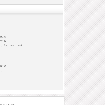
000M
/5.6、
il、AspJpeg、.net
000M
.0、